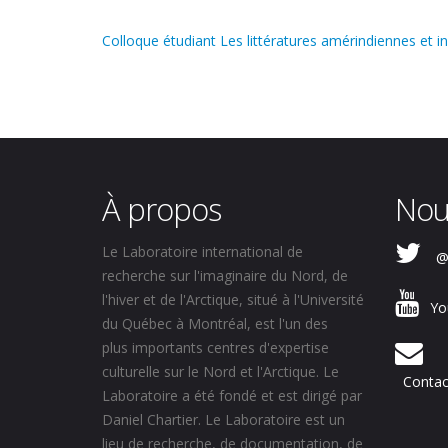
Colloque étudiant Les littératures amérindiennes et in
À propos
Nou
Le Laboratoire international de
@
recherche sur l'imaginaire du Nord, de
l'hiver et de l'Arctique, situé à l'Université
Yo
du Québec à Montréal, est l'un des
plus importants centres d'expertise
culturelle sur le Nord et l'Arctique. Le
Contac
Laboratoire a été fondé et est dirigé par
Daniel Chartier. Le Laboratoire est un
lieu de recherche, de documentation, de