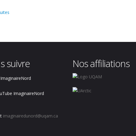
uites
s suivre
Nos affiliations
ImaginaireNord
uTube ImaginaireNord
t
imaginairedunord@uqam.ca