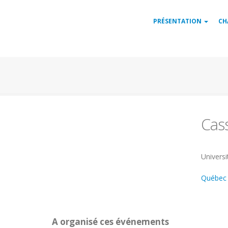
Aller
Navigation
au
PRÉSENTATION
CH
contenu
principale
principal
Cas
Univers
Univers
Québec
A organisé ces événements