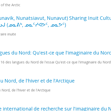
of the Arctic
(Nunavik, Nunatsiavut, Nunavut) Sharing Inuit Cul
ᒍ (ᓄᓇᕕᒃ, ᓄᓇᑦᓯᐊᕗᑦ, ᓄᓇᕗᑦ)
raire inuite
angues du Nord: Qu'est-ce que l'imaginaire du Nor
n 16 des langues du Nord de l'essai Qu'est-ce que l'imaginaire du Nord
 Nord, de l'hiver et de l'Arctique
 Nord, de l'hiver et de l'Arctique
nternational de recherche sur l'imaginaire du Nor