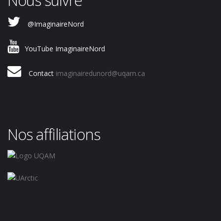
@ImaginaireNord
YouTube ImaginaireNord
Contact
imaginairedunord@uqam.ca
Nos affiliations