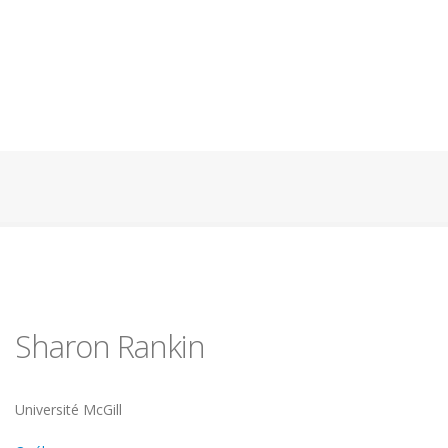
Aller
au
contenu
principal
Sharon Rankin
Université
Université McGill