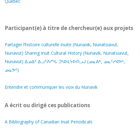
Québec
Participant(e) à titre de chercheur(e) aux projets
Partager l’histoire culturelle inuite (Nunavik, Nunatsiavut,
Nunavut) Sharing Inuit Cultural History (Nunavik, Nunatsiavut,
Nunavut) ᐃᓄᐃᑦ ᐃᓗᕐᕈᓯᖓ ᑐᓴᐅᒪᔭᐅᑎᓗᒍ (ᓄᓇᕕᒃ, ᓄᓇᑦᓯᐊᕗᑦ,
ᓄᓇᕗᑦ)
Entendre et communiquer les voix du Nunavik
A écrit ou dirigé ces publications
A Bibliography of Canadian Inuit Periodicals