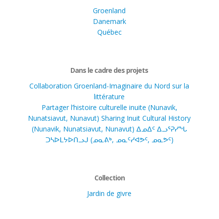
Groenland
Danemark
Québec
Dans le cadre des projets
Collaboration Groenland-Imaginaire du Nord sur la
littérature
Partager l’histoire culturelle inuite (Nunavik,
Nunatsiavut, Nunavut) Sharing Inuit Cultural History
(Nunavik, Nunatsiavut, Nunavut) ᐃᓄᐃᑦ ᐃᓗᕐᕈᓯᖓ
ᑐᓴᐅᒪᔭᐅᑎᓗᒍ (ᓄᓇᕕᒃ, ᓄᓇᑦᓯᐊᕗᑦ, ᓄᓇᕗᑦ)
Collection
Jardin de givre