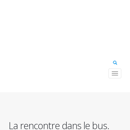
Toggle
navigat
Navig
princ
La rencontre dans le bus.