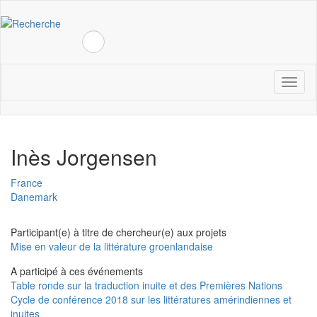
Aller
au
contenu
Rechercher
principal
Navigation
Toggl
naviga
principale
Inès Jorgensen
France
Danemark
Participant(e) à titre de chercheur(e) aux projets
Mise en valeur de la littérature groenlandaise
A participé à ces événements
Table ronde sur la traduction inuite et des Premières Nations
Cycle de conférence 2018 sur les littératures amérindiennes et
inuites