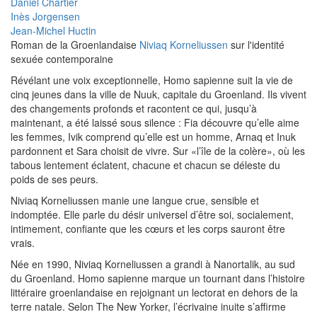
Daniel Chartier
Inès Jorgensen
Jean-Michel Huctin
Roman de la Groenlandaise
Niviaq Korneliussen
sur l'identité
sexuée contemporaine
Révélant une voix exceptionnelle, Homo sapienne suit la vie de
cinq jeunes dans la ville de Nuuk, capitale du Groenland. Ils vivent
des changements profonds et racontent ce qui, jusqu’à
maintenant, a été laissé sous silence : Fia découvre qu’elle aime
les femmes, Ivik comprend qu’elle est un homme, Arnaq et Inuk
pardonnent et Sara choisit de vivre. Sur «l’île de la colère», où les
tabous lentement éclatent, chacune et chacun se déleste du
poids de ses peurs.
Niviaq Korneliussen manie une langue crue, sensible et
indomptée. Elle parle du désir universel d’être soi, socialement,
intimement, confiante que les cœurs et les corps sauront être
vrais.
Née en 1990, Niviaq Korneliussen a grandi à Nanortalik, au sud
du Groenland. Homo sapienne marque un tournant dans l’histoire
littéraire groenlandaise en rejoignant un lectorat en dehors de la
terre natale. Selon The New Yorker, l’écrivaine inuite s’affirme