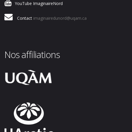
YouTube ImaginaireNord
Contact
imaginairedunord@uqam.ca
Nos affiliations