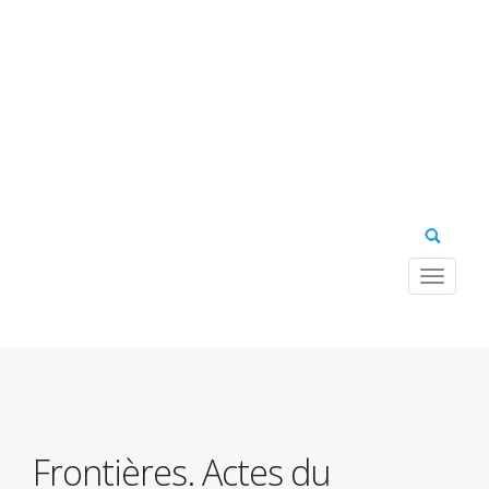
Toggle
navigat
Navig
princ
Frontières. Actes du