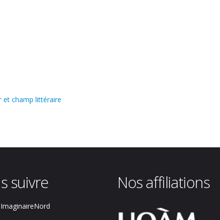
et champ littéraire
s suivre
Nos affiliations
ImaginaireNord