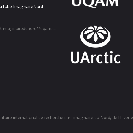
uTube ImaginaireNord
t
imaginairedunord@uqam.ca
toire international de recherche sur l'imaginaire du Nord, de l'hiver et