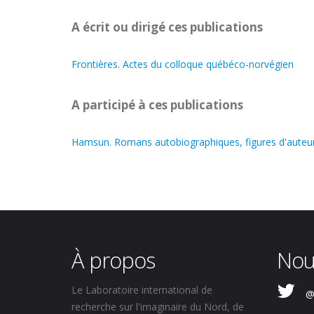
A écrit ou dirigé ces publications
Frontières. Actes du colloque québéco-norvégien
A participé à ces publications
Hamsun. Romans autobiographiques, figures d'auteur 
À propos
Nou
Le Laboratoire international de
@
recherche sur l'imaginaire du Nord, de