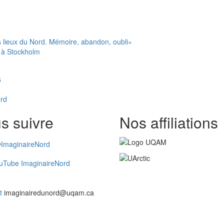
 lieux du Nord. Mémoire, abandon, oubli»
» à Stockholm
s
ord
s suivre
Nos affiliations
ImaginaireNord
uTube ImaginaireNord
t
imaginairedunord@uqam.ca