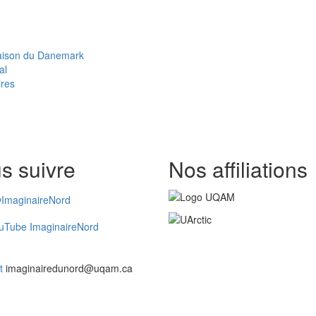
Maison du Danemark
al
ires
s suivre
Nos affiliations
ImaginaireNord
uTube ImaginaireNord
t
imaginairedunord@uqam.ca