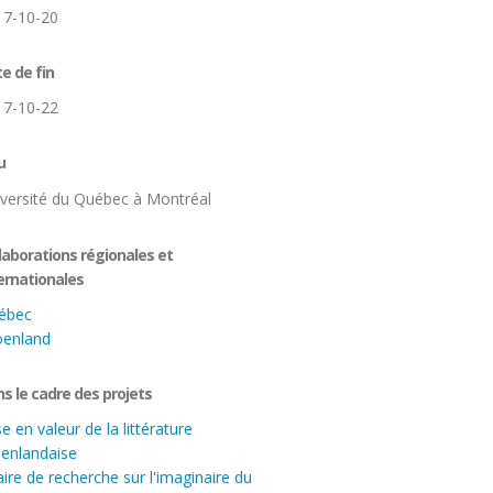
17-10-20
e de fin
17-10-22
u
versité du Québec à Montréal
laborations régionales et
ernationales
ébec
oenland
s le cadre des projets
e en valeur de la littérature
enlandaise
ire de recherche sur l'imaginaire du