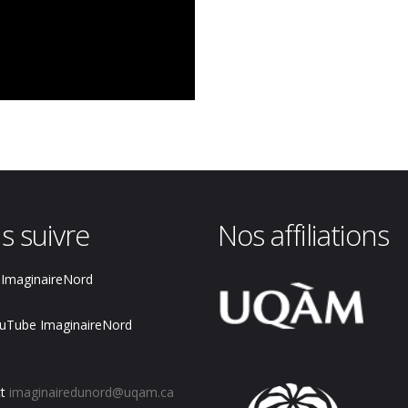
s suivre
Nos affiliations
ImaginaireNord
uTube ImaginaireNord
t
imaginairedunord@uqam.ca