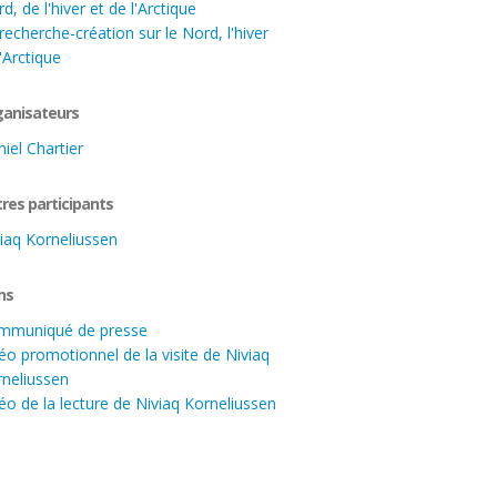
d, de l'hiver et de l'Arctique
recherche-création sur le Nord, l'hiver
l'Arctique
anisateurs
iel Chartier
res participants
iaq Korneliussen
ns
mmuniqué de presse
éo promotionnel de la visite de Niviaq
neliussen
éo de la lecture de Niviaq Korneliussen