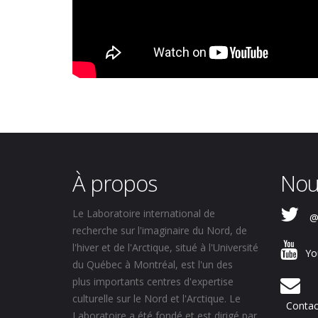
À propos
Nou
Le Laboratoire international de
@
recherche sur l'imaginaire du Nord, de
l'hiver et de l'Arctique, situé à l'Université
Yo
du Québec à Montréal, est l'un des
plus importants centres d'expertise
culturelle sur le Nord et l'Arctique. Le
Contac
Laboratoire a été fondé et est dirigé par