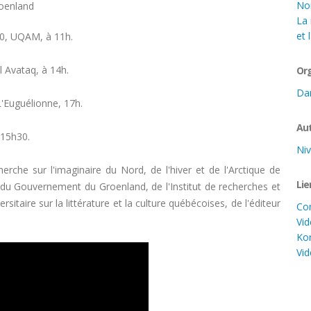
Nor
roenland
La 
et 
200, UQAM, à 11h.
rel Avataq, à 14h.
Org
Dan
L'Euguélionne, 17h.
Aut
 15h30.
Niv
herche sur l'imaginaire du Nord, de l'hiver et de l'Arctique de
Lie
 du Gouvernement du Groenland, de l'Institut de recherches et
sitaire sur la littérature et la culture québécoises, de l'éditeur
Co
Vid
Kor
Vid