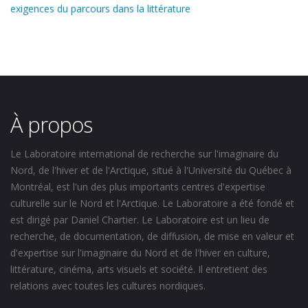
exigences du parcours dans la littérature
À propos
Le Laboratoire international de recherche sur l'imaginaire du
Nord, de l'hiver et de l'Arctique, situé à l'Université du Québec à
Montréal, est l'un des plus importants centres d'expertise
culturelle sur le Nord et l'Arctique. Le Laboratoire a été fondé et
est dirigé par Daniel Chartier. Le Laboratoire est un lieu de
recherche, de documentation, de diffusion, de mise en valeur et
d'expertise sur l'imaginaire du Nord et de l'hiver en culture,
littérature, cinéma, arts visuels et société. Il entretient des
relations avec toutes les cultures nordiques.