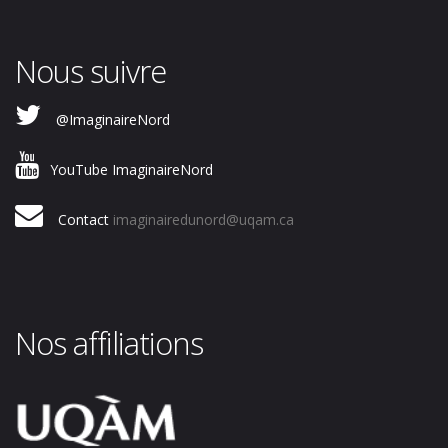
Nous suivre
@ImaginaireNord
YouTube ImaginaireNord
Contact
imaginairedunord@uqam.ca
Nos affiliations