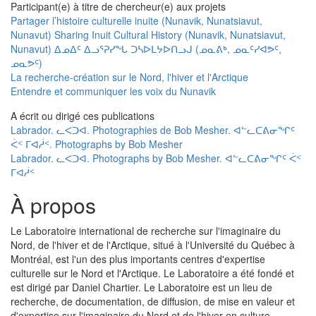
Participant(e) à titre de chercheur(e) aux projets
Partager l’histoire culturelle inuite (Nunavik, Nunatsiavut,
Nunavut) Sharing Inuit Cultural History (Nunavik, Nunatsiavut,
Nunavut) ᐃᓄᐃᑦ ᐃᓗᕐᕈᓯᖓ ᑐᓴᐅᒪᔭᐅᑎᓗᒍ (ᓄᓇᕕᒃ, ᓄᓇᑦᓯᐊᕗᑦ,
ᓄᓇᕗᑦ)
La recherche-création sur le Nord, l'hiver et l'Arctique
Entendre et communiquer les voix du Nunavik
A écrit ou dirigé ces publications
Labrador. ᓚᐸᑐᐊ. Photographies de Bob Mesher. ᐊᓪᓚᑕᕕᓂᖏᑦ
ᐹᑉ ᒥᐊᓲᑉ. Photographs by Bob Mesher
Labrador. ᓚᐸᑐᐊ. Photographs by Bob Mesher. ᐊᓪᓚᑕᕕᓂᖏᑦ ᐹᑉ
ᒥᐊᓲᑉ
À propos
Le Laboratoire international de recherche sur l'imaginaire du
Nord, de l'hiver et de l'Arctique, situé à l'Université du Québec à
Montréal, est l'un des plus importants centres d'expertise
culturelle sur le Nord et l'Arctique. Le Laboratoire a été fondé et
est dirigé par Daniel Chartier. Le Laboratoire est un lieu de
recherche, de documentation, de diffusion, de mise en valeur et
d'expertise sur l'imaginaire du Nord et de l'hiver en culture,