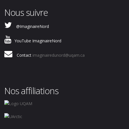
Nous suivre
@ImaginaireNord
YouTube ImaginaireNord
Contact
imaginairedunord@uqam.ca
Nos affiliations