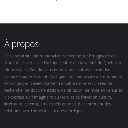
À propos
Le Laboratoire international de recherche sur l'imaginaire du
Nord, de l'hiver et de l'Arctique, situé à l'Université du Québec à
Montréal, est l'un des plus importants centres d'expertise
culturelle sur le Nord et l'Arctique. Le Laboratoire a été fondé et
est dirigé par Daniel Chartier. Le Laboratoire est un lieu de
recherche, de documentation, de diffusion, de mise en valeur et
d'expertise sur l'imaginaire du Nord et de l'hiver en culture,
littérature, cinéma, arts visuels et société. Il entretient des
relations avec toutes les cultures nordiques.