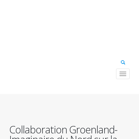
Toggle
navigat
Navig
princ
Collaboration Groenland-