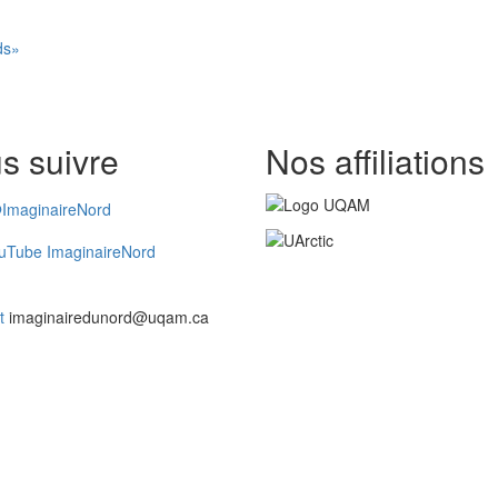
ds»
s suivre
Nos affiliations
ImaginaireNord
uTube ImaginaireNord
t
imaginairedunord@uqam.ca