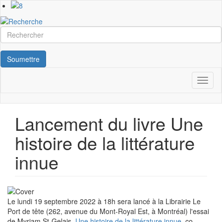
Aller
au
contenu
Rechercher
principal
Soumettre
Navigation
Toggl
naviga
principale
Lancement du livre Une
histoire de la littérature
innue
Le lundi 19 septembre 2022 à 18h sera lancé à la Librairie Le
Port de tête (262, avenue du Mont-Royal Est, à Montréal) l'essai
de Myriam St-Gelais,
Une histoire de la littérature innue
, co-