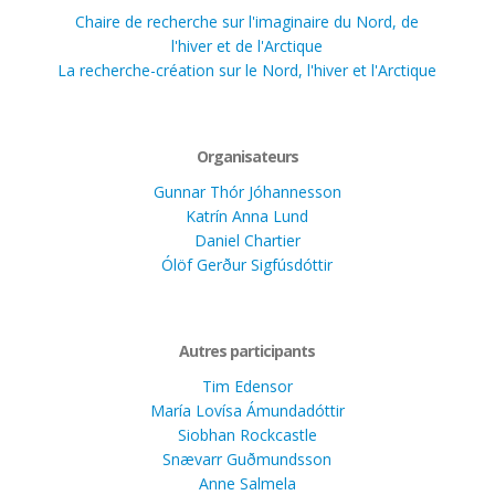
Chaire de recherche sur l'imaginaire du Nord, de
l'hiver et de l'Arctique
La recherche-création sur le Nord, l'hiver et l'Arctique
Organisateurs
Gunnar Thór Jóhannesson
Katrín Anna Lund
Daniel Chartier
Ólöf Gerður Sigfúsdóttir
Autres participants
Tim Edensor
María Lovísa Ámundadóttir
Siobhan Rockcastle
Snævarr Guðmundsson
Anne Salmela