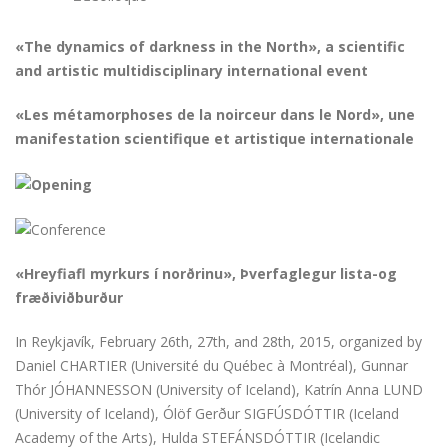
«The dynamics of darkness in the North», a scientific
and artistic multidisciplinary international event
«Les métamorphoses de la noirceur dans le Nord», une
manifestation scientifique et artistique internationale
«Hreyfiafl myrkurs í norðrinu», Þverfaglegur lista-og
fræðiviðburður
In Reykjavík, February 26th, 27th, and 28th, 2015, organized by
Daniel CHARTIER (Université du Québec à Montréal), Gunnar
Thór JÓHANNESSON (University of Iceland), Katrín Anna LUND
(University of Iceland), Ólöf Gerður SIGFÚSDÓTTIR (Iceland
Academy of the Arts), Hulda STEFÁNSDÓTTIR (Icelandic