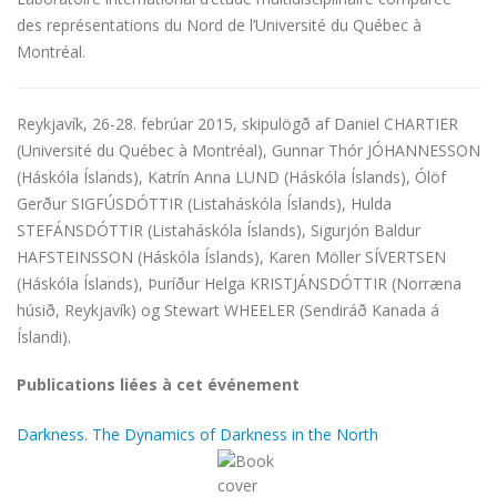
des représentations du Nord de l’Université du Québec à
Montréal.
Reykjavík, 26-28. febrúar 2015, skipulögð af Daniel CHARTIER
(Université du Québec à Montréal), Gunnar Thór JÓHANNESSON
(Háskóla Íslands), Katrín Anna LUND (Háskóla Íslands), Ólöf
Gerður SIGFÚSDÓTTIR (Listaháskóla Íslands), Hulda
STEFÁNSDÓTTIR (Listaháskóla Íslands), Sigurjón Baldur
HAFSTEINSSON (Háskóla Íslands), Karen Möller SÍVERTSEN
(Háskóla Íslands), Þuríður Helga KRISTJÁNSDÓTTIR (Norræna
húsið, Reykjavík) og Stewart WHEELER (Sendiráð Kanada á
Íslandi).
Publications liées à cet événement
Darkness. The Dynamics of Darkness in the North