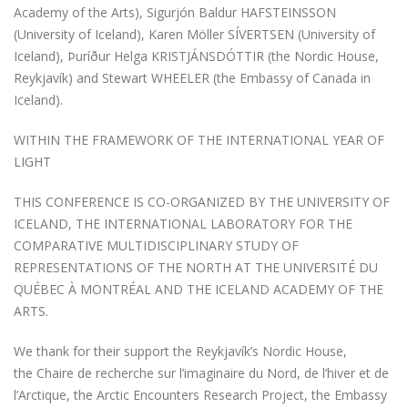
Academy of the Arts), Sigurjón Baldur HAFSTEINSSON
(University of Iceland), Karen Möller SÍVERTSEN (University of
Iceland), Þuríður Helga KRISTJÁNSDÓTTIR (the Nordic House,
Reykjavík) and Stewart WHEELER (the Embassy of Canada in
Iceland).
WITHIN THE FRAMEWORK OF THE INTERNATIONAL YEAR OF
LIGHT
THIS CONFERENCE IS CO-ORGANIZED BY THE UNIVERSITY OF
ICELAND, THE INTERNATIONAL LABORATORY FOR THE
COMPARATIVE MULTIDISCIPLINARY STUDY OF
REPRESENTATIONS OF THE NORTH AT THE UNIVERSITÉ DU
QUÉBEC À MONTRÉAL AND THE ICELAND ACADEMY OF THE
ARTS.
We thank for their support the Reykjavík’s Nordic House,
the Chaire de recherche sur l’imaginaire du Nord, de l’hiver et de
l’Arctique, the Arctic Encounters Research Project, the Embassy