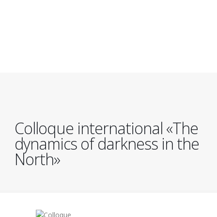
Aller
au
contenu
principal
Colloque international «The
dynamics of darkness in the
North»