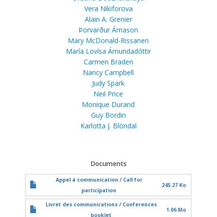
Vera Nikiforova
Alain A. Grenier
Þorvarður Árnason
Mary McDonald-Rissanen
María Lovísa Ámundadóttir
Carmen Braden
Nancy Campbell
Judy Spark
Neil Price
Monique Durand
Guy Bordin
Karlotta J. Blöndal
Documents
Appel à communication / Call for
245.27 Ko
participation
Livret des communications / Conferences
1.06 Mo
booklet