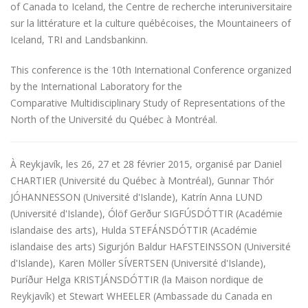
of Canada to Iceland, the Centre de recherche interuniversitaire
sur la littérature et la culture québécoises, the Mountaineers of
Iceland, TRI and Landsbankinn.
This conference is the 10th International Conference organized
by the International Laboratory for the
Comparative Multidisciplinary Study of Representations of the
North of the Université du Québec à Montréal.
À Reykjavík, les 26, 27 et 28 février 2015, organisé par Daniel
CHARTIER (Université du Québec à Montréal), Gunnar Thór
JÓHANNESSON (Université d'Islande), Katrín Anna LUND
(Université d'Islande), Ólöf Gerður SIGFÚSDÓTTIR (Académie
islandaise des arts), Hulda STEFÁNSDÓTTIR (Académie
islandaise des arts) Sigurjón Baldur HAFSTEINSSON (Université
d'Islande), Karen Möller SÍVERTSEN (Université d'Islande),
Þuríður Helga KRISTJÁNSDÓTTIR (la Maison nordique de
Reykjavík) et Stewart WHEELER (Ambassade du Canada en