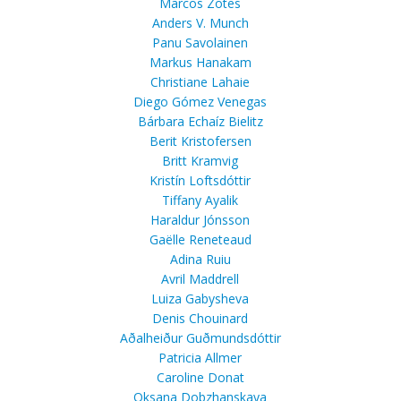
Marcos Zotes
Anders V. Munch
Panu Savolainen
Markus Hanakam
Christiane Lahaie
Diego Gómez Venegas
Bárbara Echaíz Bielitz
Berit Kristofersen
Britt Kramvig
Kristín Loftsdóttir
Tiffany Ayalik
Haraldur Jónsson
Gaëlle Reneteaud
Adina Ruiu
Avril Maddrell
Luiza Gabysheva
Denis Chouinard
Aðalheiður Guðmundsdóttir
Patricia Allmer
Caroline Donat
Oksana Dobzhanskaya