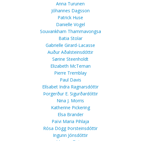
Anna Turunen
Jóhannes Dagsson
Patrick Huse
Danielle Vogel
Souvankham Thammavongsa
Batia Stolar
Gabrielle Girard-Lacasse
Auður Aðalsteinsdóttir
Sørine Steenholdt
Elizabeth McTernan
Pierre Tremblay
Paul Davis
Elísabet Indra Ragnarsdóttir
Þorgerður E. Sigurðardóttir
Nina J. Morris
Katherine Pickering
Elsa Brander
Païvi Maria Pihlaja
Rósa Dögg Þorsteinsdóttir
Ingunn Jónsdóttir