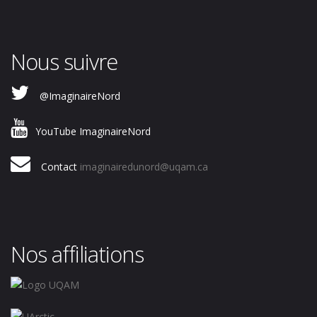
Nous suivre
@ImaginaireNord
YouTube ImaginaireNord
Contact
imaginairedunord@uqam.ca
Nos affiliations