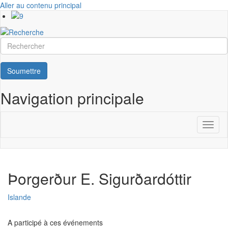
Aller au contenu principal
Rechercher
Soumettre
Navigation principale
Toggl
naviga
Þorgerður E. Sigurðardóttir
Islande
A participé à ces événements