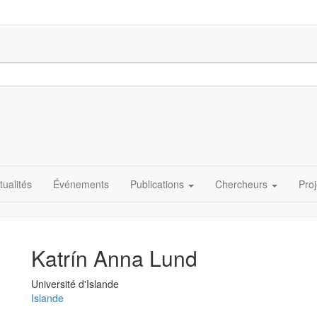
tualités
Événements
Publications
Chercheurs
Proj
Katrín Anna Lund
Université
Université d'Islande
Islande