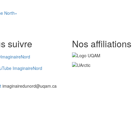
he North»
s suivre
Nos affiliations
ImaginaireNord
uTube ImaginaireNord
t
imaginairedunord@uqam.ca