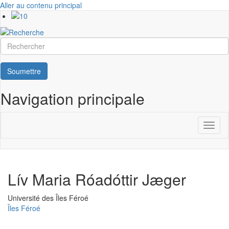
Aller au contenu principal
Rechercher
Soumettre
Navigation principale
Toggl
naviga
Lív Maria Róadóttir Jæger
Université
Université des Îles Féroé
Îles Féroé