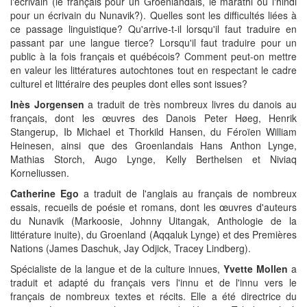
l'écrivain (le français pour un Groenlandais, le marathi ou l'hindi
pour un écrivain du Nunavik?). Quelles sont les difficultés liées à
ce passage linguistique? Qu'arrive-t-il lorsqu'il faut traduire en
passant par une langue tierce? Lorsqu'il faut traduire pour un
public à la fois français et québécois? Comment peut-on mettre
en valeur les littératures autochtones tout en respectant le cadre
culturel et littéraire des peuples dont elles sont issues?
Inès Jorgensen
a traduit de très nombreux livres du danois au
français, dont les œuvres des Danois Peter Høeg, Henrik
Stangerup, Ib Michael et Thorkild Hansen, du Féroïen William
Heinesen, ainsi que des Groenlandais Hans Anthon Lynge,
Mathias Storch, Augo Lynge, Kelly Berthelsen et Niviaq
Korneliussen.
Catherine Ego
a traduit de l'anglais au français de nombreux
essais, recueils de poésie et romans, dont les œuvres d'auteurs
du Nunavik (Markoosie, Johnny Uitangak, Anthologie de la
littérature inuite), du Groenland (Aqqaluk Lynge) et des Premières
Nations (James Daschuk, Jay Odjick, Tracey Lindberg).
Spécialiste de la langue et de la culture innues,
Yvette Mollen
a
traduit et adapté du français vers l'innu et de l'innu vers le
français de nombreux textes et récits. Elle a été directrice du