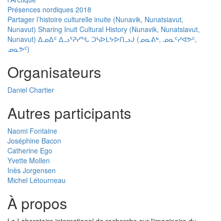
Présences nordiques 2018
Partager l’histoire culturelle inuite (Nunavik, Nunatsiavut,
Nunavut) Sharing Inuit Cultural History (Nunavik, Nunatsiavut,
Nunavut) ᐃᓄᐃᑦ ᐃᓗᕐᕈᓯᖓ ᑐᓴᐅᒪᔭᐅᑎᓗᒍ (ᓄᓇᕕᒃ, ᓄᓇᑦᓯᐊᕗᑦ,
ᓄᓇᕗᑦ)
Organisateurs
Daniel Chartier
Autres participants
Naomi Fontaine
Joséphine Bacon
Catherine Ego
Yvette Mollen
Inès Jorgensen
Michel Létourneau
À propos
Le Laboratoire international de recherche sur l'imaginaire du