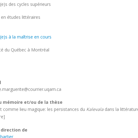
(e)s des cycles supérieurs
amme
 en études littéraires
e
(e)s à la maîtrise en cours
ité
ité du Québec à Montréal
e
l
e.marguerite@courrier.uqam.ca
u mémoire et/ou de la thèse
êt comme lieu magique: les persistances du
Kalevala
dans la littératu
re]
 direction de
hartier