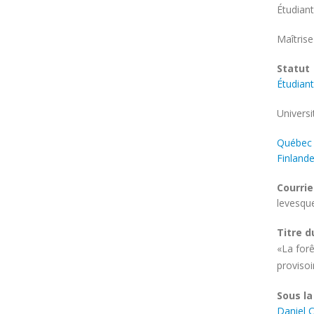
Étudiant
Progr
Maîtrise
d'étud
Statut
Étudiant
Univers
Univers
Québec
Finland
Courrie
levesqu
Titre d
«La for
provisoi
Sous la
Daniel C