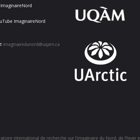
ImaginaireNord
uTube ImaginaireNord
t
imaginairedunord@uqam.ca
toire international de recherche sur l'imaginaire du Nord, de l'hiver et