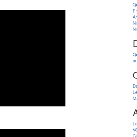
Q
F
Ar
Ni
Ni
D
Qu
au
Da
Le
Ma
A
L
Vé
Ci