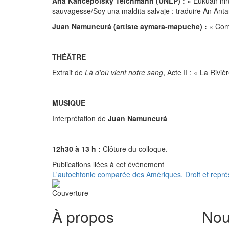
Ana Kancepolsky Teichmann (UNLP) :
« Eukuan nin
sauvagesse/Soy una maldita salvaje : traduire An Ant
Juan Namuncurá (artiste aymara-mapuche) :
« Com
THÉÂTRE
Extrait de
Là d’où vient notre sang
, Acte II : « La Rivi
MUSIQUE
Interprétation de
Juan Namuncurá
12h30 à 13 h :
Clôture du colloque.
Publications liées à cet événement
L'autochtonie comparée des Amériques. Droit et représ
À propos
Nou