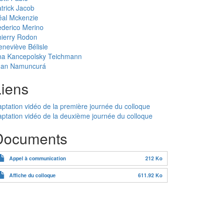
trick Jacob
éal Mckenzie
derico Merino
ierry Rodon
neviève Bélisle
na Kancepolsky Teichmann
uan Namuncurá
Liens
ptation vidéo de la première journée du colloque
ptation vidéo de la deuxième journée du colloque
Documents
Appel à communication
212 Ko
Affiche du colloque
611.92 Ko