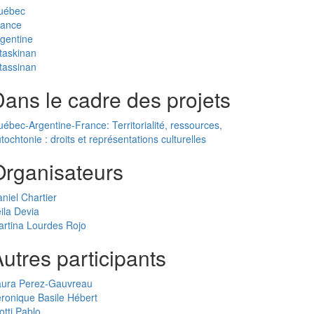
uébec
rance
gentine
taskinan
tassinan
ans le cadre des projets
ébec-Argentine-France: Territorialité, ressources,
tochtonie : droits et représentations culturelles
Organisateurs
niel Chartier
ila Devia
rtina Lourdes Rojo
utres participants
aura Perez-Gauvreau
ronique Basile Hébert
otti Pablo