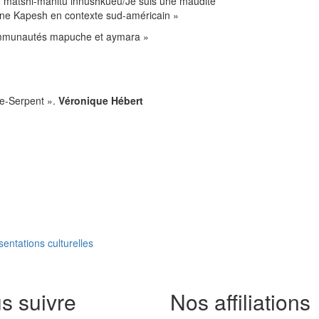
 matshi-manitu innushkueu/Je suis une maudite
ane Kapesh en contexte sud-américain »
munautés mapuche et aymara »
ère-Serpent ».
Véronique Hébert
entations culturelles
s suivre
Nos affiliations