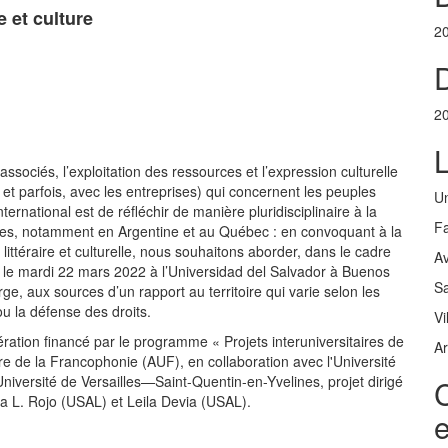
re et culture
2
D
2
t associés, l’exploitation des ressources et l’expression culturelle
 et parfois, avec les entreprises) qui concernent les peuples
Un
ernational est de réfléchir de manière pluridisciplinaire à la
Fa
es, notamment en Argentine et au Québec : en convoquant à la
ion littéraire et culturelle, nous souhaitons aborder, dans le cadre
A
et le mardi 22 mars 2022 à l’Universidad del Salvador à Buenos
Sa
e, aux sources d’un rapport au territoire qui varie selon les
ou la défense des droits.
Vi
ération financé par le programme « Projets interuniversitaires de
Ar
re de la Francophonie (AUF), en collaboration avec l'Université
Université de Versailles—Saint-Quentin-en-Yvelines, projet dirigé
C
 L. Rojo (USAL) et Leila Devia (USAL).
e