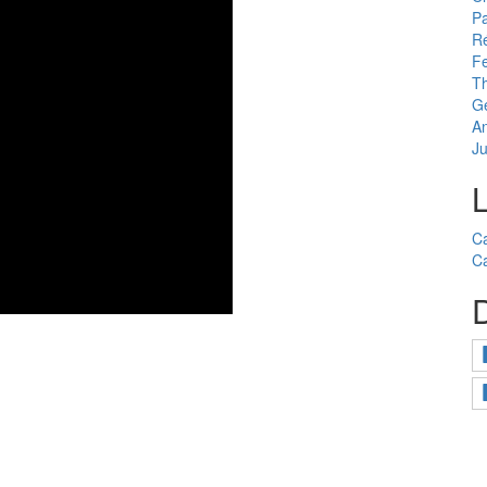
Pa
R
Fe
Th
Ge
A
J
Ca
Ca