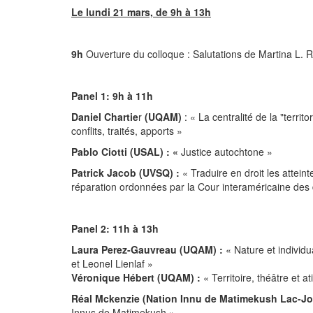
Le lundi 21 mars, de 9h à 13h
9h
Ouverture du colloque : Salutations de Martina L.
Panel 1: 9h à 11h
Daniel Chartie
r
(UQAM)
: « La centralité de la "territ
conflits, traités, apports »
Pablo Ciotti (USAL) : «
Justice autochtone »
Patrick Jacob (UVSQ) :
« Traduire en droit les attei
réparation ordonnées par la Cour interaméricaine des 
Panel 2: 11h à 13h
Laura Perez-Gauvreau (UQAM) :
« Nature et individu
et Leonel Lienlaf »
Véronique Hébert (UQAM) :
« Territoire, théâtre et a
Réal Mckenzie (Nation Innu de Matimekush Lac-J
Innus de Matimekush »