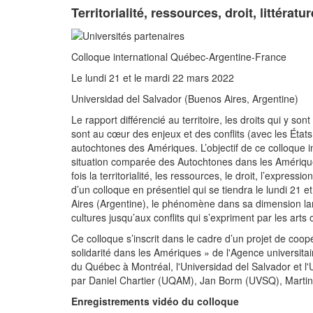
Territorialité, ressources, droit, littératu
Colloque international Québec-Argentine-France
Le lundi 21 et le mardi 22 mars 2022
Universidad del Salvador (Buenos Aires, Argentine)
Le rapport différencié au territoire, les droits qui y son
sont au cœur des enjeux et des conflits (avec les États
autochtones des Amériques. L’objectif de ce colloque int
situation comparée des Autochtones dans les Amériqu
fois la territorialité, les ressources, le droit, l’express
d’un colloque en présentiel qui se tiendra le lundi 21 
Aires (Argentine), le phénomène dans sa dimension larg
cultures jusqu’aux conflits qui s’expriment par les arts 
Ce colloque s’inscrit dans le cadre d’un projet de coop
solidarité dans les Amériques » de l'Agence universitai
du Québec à Montréal, l'Universidad del Salvador et l'
par Daniel Chartier (UQAM), Jan Borm (UVSQ), Martina
Enregistrements vidéo du colloque