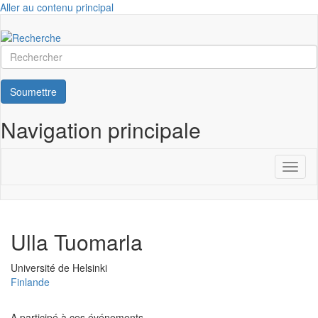
Aller au contenu principal
Rechercher
Soumettre
Navigation principale
Toggl
naviga
Ulla Tuomarla
Université
Université de Helsinki
Finlande
A participé à ces événements