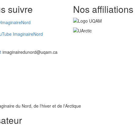
s suivre
Nos affiliations
ImaginaireNord
uTube ImaginaireNord
t
imaginairedunord@uqam.ca
inaire du Nord, de l'hiver et de l'Arctique
sateur