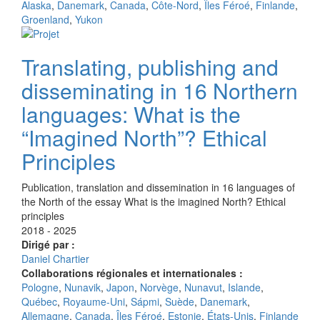
Alaska
,
Danemark
,
Canada
,
Côte-Nord
,
Îles Féroé
,
Finlande
,
Groenland
,
Yukon
Translating, publishing and
disseminating in 16 Northern
languages: What is the
“Imagined North”? Ethical
Principles
Publication, translation and dissemination in 16 languages of
the North of the essay What is the imagined North? Ethical
principles
2018 - 2025
Dirigé par :
Daniel Chartier
Collaborations régionales et internationales :
Pologne
,
Nunavik
,
Japon
,
Norvège
,
Nunavut
,
Islande
,
Québec
,
Royaume-Uni
,
Sápmi
,
Suède
,
Danemark
,
Allemagne
,
Canada
,
Îles Féroé
,
Estonie
,
États-Unis
,
Finlande