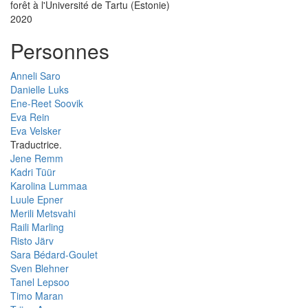
forêt à l'Université de Tartu (Estonie)
2020
Personnes
Anneli Saro
Danielle Luks
Ene-Reet Soovik
Eva Rein
Eva Velsker
Traductrice.
Jene Remm
Kadri Tüür
Karolina Lummaa
Luule Epner
Merili Metsvahi
Raili Marling
Risto Järv
Sara Bédard-Goulet
Sven Blehner
Tanel Lepsoo
Timo Maran