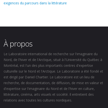
exigences du parcours dans la littérature
À propos
Le Laboratoire international de recherche sur l'imaginaire du
Nord, de l'hiver et de l'Arctique, situé à l'Université du Québec à
Montréal, est l'un des plus importants centres d'expertise
culturelle sur le Nord et l'Arctique. Le Laboratoire a été fondé et
est dirigé par Daniel Chartier. Le Laboratoire est un lieu de
recherche, de documentation, de diffusion, de mise en valeur et
d'expertise sur l'imaginaire du Nord et de l'hiver en culture,
littérature, cinéma, arts visuels et société. Il entretient des
relations avec toutes les cultures nordiques.