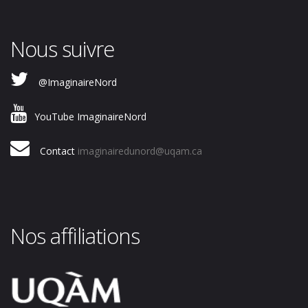
Nous suivre
@ImaginaireNord
YouTube ImaginaireNord
Contact
imaginairedunord@uqam.ca
Nos affiliations