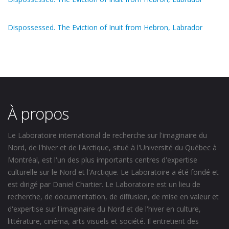
Dispossessed. The Eviction of Inuit from Hebron, Labrador
À propos
Le Laboratoire international de recherche sur l'imaginaire du
Nord, de l'hiver et de l'Arctique, situé à l'Université du Québec à
Montréal, est l'un des plus importants centres d'expertise
culturelle sur le Nord et l'Arctique. Le Laboratoire a été fondé et
est dirigé par Daniel Chartier. Le Laboratoire est un lieu de
recherche, de documentation, de diffusion, de mise en valeur et
d'expertise sur l'imaginaire du Nord et de l'hiver en culture,
littérature, cinéma, arts visuels et société. Il entretient des