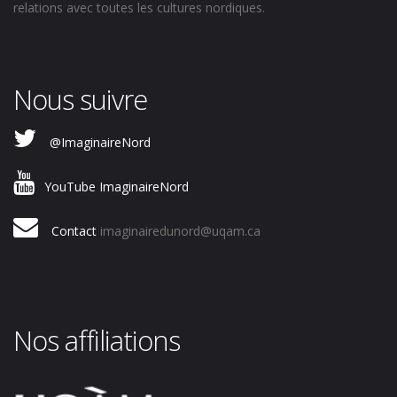
relations avec toutes les cultures nordiques.
Nous suivre
@ImaginaireNord
YouTube ImaginaireNord
Contact
imaginairedunord@uqam.ca
Nos affiliations