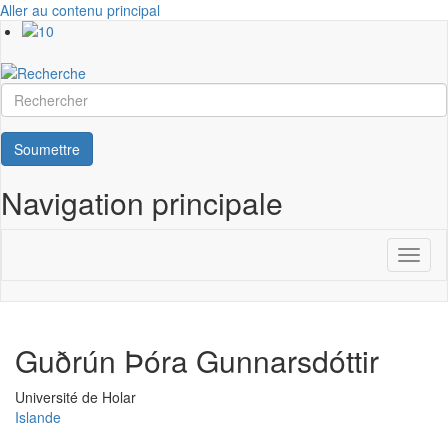
Aller au contenu principal
Rechercher
Soumettre
Navigation principale
Toggl
naviga
Guðrún Þóra Gunnarsdóttir
Université
Université de Holar
Islande