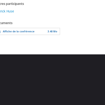
res participants
rick Huse
cuments
Affiche de la conférence
3.48 Mo