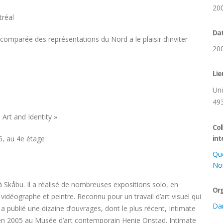
20
tréal
Dat
 comparée des représentations du Nord a le plaisir d’inviter
20
Lie
Uni
49
 Art and Identity »
Col
int
5, au 4e étage
Qu
No
à Skåbu. Il a réalisé de nombreuses expositions solo, en
Org
idéographe et peintre. Reconnu pour un travail d’art visuel qui
Dan
il a publié une dizaine d’ouvrages, dont le plus récent, Intimate
e en 2005 au Musée d’art contemporain Henie Onstad. Intimate