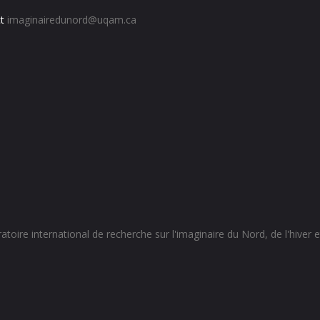
t
imaginairedunord@uqam.ca
toire international de recherche sur l'imaginaire du Nord, de l'hiver et