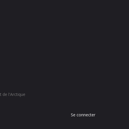
 de l'Arctique
Menu
Se connecter
du