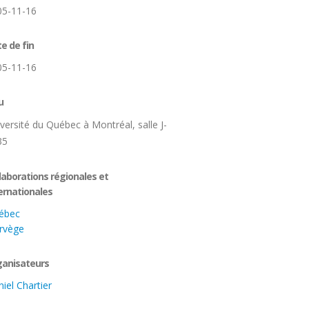
05-11-16
e de fin
05-11-16
u
versité du Québec à Montréal, salle J-
35
laborations régionales et
ernationales
ébec
rvège
anisateurs
iel Chartier