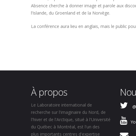
Absence cherche à donner image et parole aux discour
l’Islande, du Groenland et de la Norvège.
La conférence aura lieu en anglais, mais le public pour
À propos
Nou
Le Laboratoire international de
@
recherche sur l'imaginaire du Nord, de
l'hiver et de l'Arctique, situé à l'Université
Yo
du Québec à Montréal, est l'un des
plus importants centres d'expertise