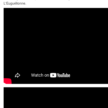
L'Euguélionne.