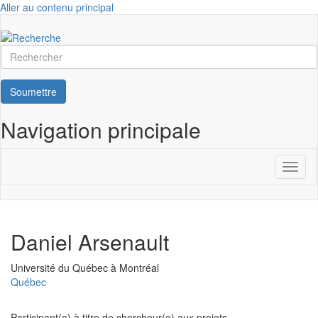
Aller au contenu principal
Rechercher
Soumettre
Navigation principale
Toggl
naviga
Daniel Arsenault
Université
Université du Québec à Montréal
Québec
Participant(e) à titre de chercheur(e) aux projets