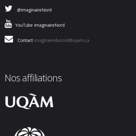
@ImaginaireNord
YouTube ImaginaireNord
Contact
imaginairedunord@uqam.ca
Nos affiliations