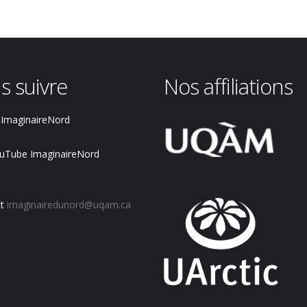
s suivre
Nos affiliations
ImaginaireNord
uTube ImaginaireNord
t
imaginairedunord@uqam.ca