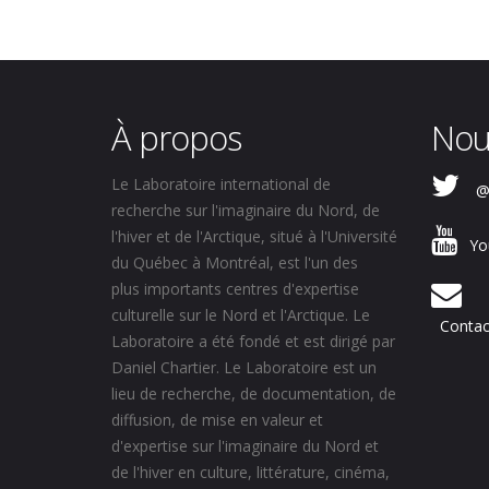
À propos
Nou
Le Laboratoire international de
@
recherche sur l'imaginaire du Nord, de
l'hiver et de l'Arctique, situé à l'Université
Yo
du Québec à Montréal, est l'un des
plus importants centres d'expertise
culturelle sur le Nord et l'Arctique. Le
Contac
Laboratoire a été fondé et est dirigé par
Daniel Chartier. Le Laboratoire est un
lieu de recherche, de documentation, de
diffusion, de mise en valeur et
d'expertise sur l'imaginaire du Nord et
de l'hiver en culture, littérature, cinéma,