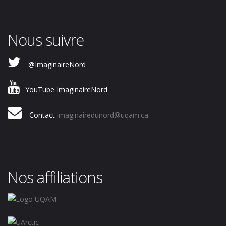
Nous suivre
@ImaginaireNord
YouTube ImaginaireNord
Contact
imaginairedunord@uqam.ca
Nos affiliations