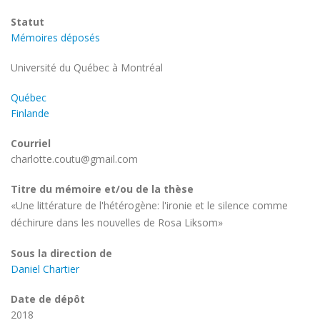
d'étude
Statut
Mémoires déposés
Université
Université du Québec à Montréal
Québec
Finlande
Courriel
charlotte.coutu@gmail.com
Titre du mémoire et/ou de la thèse
«Une littérature de l'hétérogène: l'ironie et le silence comme
déchirure dans les nouvelles de Rosa Liksom»
Sous la direction de
Daniel Chartier
Date de dépôt
2018