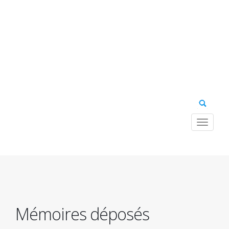
Toggle
navigat
Navig
princ
Mémoires déposés