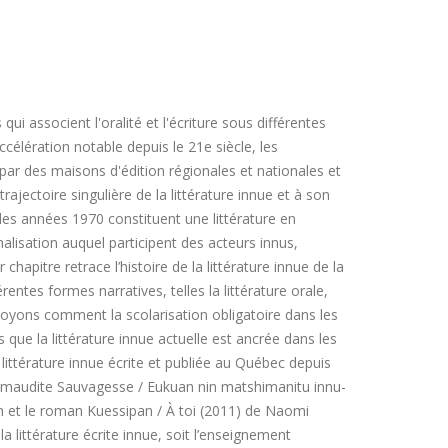
i associent l'oralité et l'écriture sous différentes
célération notable depuis le 21e siècle, les
 par des maisons d'édition régionales et nationales et
trajectoire singulière de la littérature innue et à son
les années 1970 constituent une littérature en
nalisation auquel participent des acteurs innus,
apitre retrace l’histoire de la littérature innue de la
entes formes narratives, telles la littérature orale,
s voyons comment la scolarisation obligatoire dans les
que la littérature innue actuelle est ancrée dans les
 littérature innue écrite et publiée au Québec depuis
une maudite Sauvagesse / Eukuan nin matshimanitu innu-
n et le roman Kuessipan / À toi (2011) de Naomi
a littérature écrite innue, soit l’enseignement