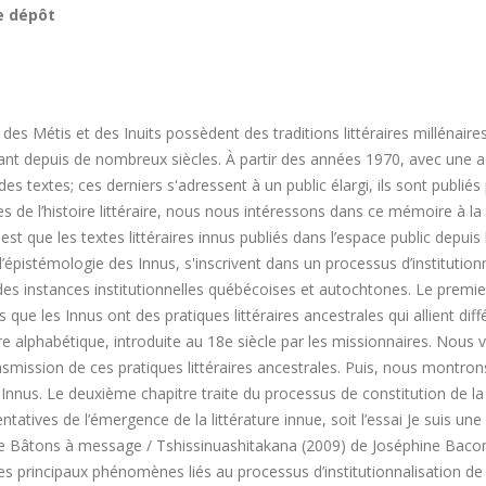
e dépôt
Métis et des Inuits possèdent des traditions littéraires millénaires qu
ant depuis de nombreux siècles. À partir des années 1970, avec une ac
 textes; ces derniers s'adressent à un public élargi, ils sont publiés
pes de l’histoire littéraire, nous nous intéressons dans ce mémoire à la 
 que les textes littéraires innus publiés dans l’espace public depuis 
l’épistémologie des Innus, s'inscrivent dans un processus d’institution
s instances institutionnelles québécoises et autochtones. Le premier ch
e les Innus ont des pratiques littéraires ancestrales qui allient différ
iture alphabétique, introduite au 18e siècle par les missionnaires. Nou
mission de ces pratiques littéraires ancestrales. Puis, nous montrons 
es Innus. Le deuxième chapitre traite du processus de constitution de la
tatives de l’émergence de la littérature innue, soit l’essai Je suis 
sie Bâtons à message / Tshissinuashitakana (2009) de Joséphine Baco
es principaux phénomènes liés au processus d’institutionnalisation de l