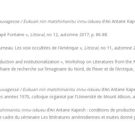
auvagesse / Eukuan nin matshimanitu innu-iskueu
d'An Antane Kap
pé Fontaine
»,
Littoral
, no 12, automne 2017, p. 86-88.
rneau. Les voix occultées de l'Amérique »,
Littoral
, no 11, automne 2
duction and institutionalization », Workshop on Literatures from the N
 Chaire de recherche sur l’imaginaire du Nord, de l’hiver et de l’Arcti
Sauvagesse / Eukuan nin matshimanitu innu-iskueu
d’An Antane Kape
es années 1970, colloque organisé par l'Université de Mount Allison, a
tshimanitu innu-iskueu
d’An Antane Kapesh : conditions de production,
 cadre du séminaire Les littératures amérindiennes et inuites donné 