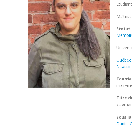
Étudiant
Progr
Maîtrise
d'étud
Statut
Mémoir
Univers
Univers
Québec
Nitassi
Courrie
mairym
Titre d
«L'émerg
Sous la
Daniel C