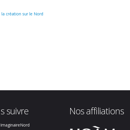
 la création sur le Nord
s suivre
Nos affiliations
ImaginaireNord