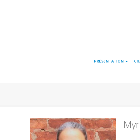
Navigation
PRÉSENTATION
CH
principale
Myr