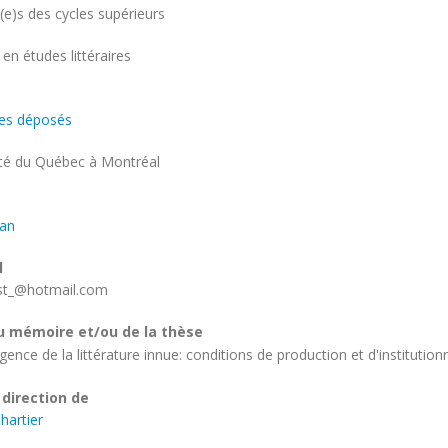
(e)s des cycles supérieurs
amme
 en études littéraires
e
es déposés
ité
ité du Québec à Montréal
nan
l
st_@hotmail.com
u mémoire et/ou de la thèse
ence de la littérature innue: conditions de production et d'institution
 direction de
hartier