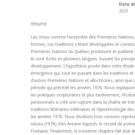
Date d
2021
Résumé
Les Innus comme l'ensemble des Premières Nations, des 
formes, ces traditions s'étant développées et coexist
Premières Nations du Québec produisent et publient des
ils sont écrits en plusieurs langues. Suivant les princi
développement. L’hypothèse posée dans cette étude est
émergence qui, tout en puisant dans les traditions et 
d’autres Premières Nations et allochtones, ainsi que de
période qui précède les années 1970. Nous expliquons qu
les pratiques scripturaires et plus tardivement, l’écr
pensionnats a créé une rupture dans la chaîne de trans
traditions littéraires millénaires et l’épistémologie d
les années 1970. Nous étudions trois oeuvres représen
iskueu (1976) d’An Antane Kapesh, le recueil de poé
Fontaine. Finalement, le troisième chapitre fait état d