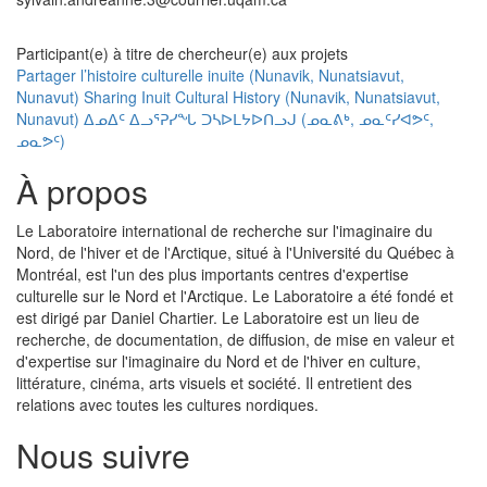
Participant(e) à titre de chercheur(e) aux projets
Partager l’histoire culturelle inuite (Nunavik, Nunatsiavut,
Nunavut) Sharing Inuit Cultural History (Nunavik, Nunatsiavut,
Nunavut) ᐃᓄᐃᑦ ᐃᓗᕐᕈᓯᖓ ᑐᓴᐅᒪᔭᐅᑎᓗᒍ (ᓄᓇᕕᒃ, ᓄᓇᑦᓯᐊᕗᑦ,
ᓄᓇᕗᑦ)
À propos
Le Laboratoire international de recherche sur l'imaginaire du
Nord, de l'hiver et de l'Arctique, situé à l'Université du Québec à
Montréal, est l'un des plus importants centres d'expertise
culturelle sur le Nord et l'Arctique. Le Laboratoire a été fondé et
est dirigé par Daniel Chartier. Le Laboratoire est un lieu de
recherche, de documentation, de diffusion, de mise en valeur et
d'expertise sur l'imaginaire du Nord et de l'hiver en culture,
littérature, cinéma, arts visuels et société. Il entretient des
relations avec toutes les cultures nordiques.
Nous suivre