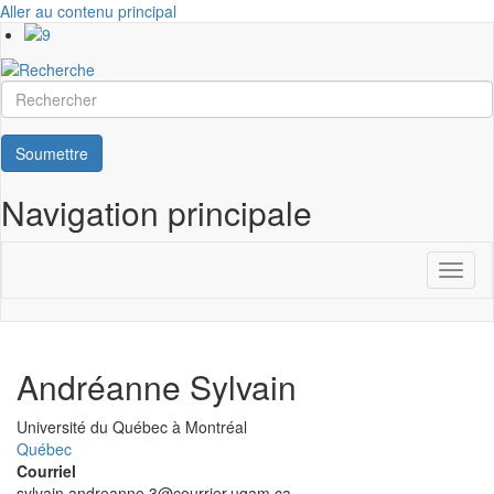
Aller au contenu principal
Rechercher
Soumettre
Navigation principale
Toggl
naviga
Andréanne Sylvain
Université
Université du Québec à Montréal
Québec
Courriel
sylvain.andreanne.3@courrier.uqam.ca