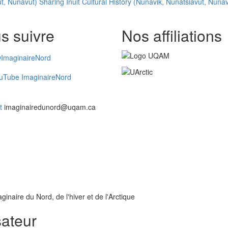
atsiavut, Nunavut) Sharing Inuit Cultural History (Nunavik, Nunatsi
s suivre
Nos affiliations
ImaginaireNord
uTube ImaginaireNord
t
imaginairedunord@uqam.ca
inaire du Nord, de l'hiver et de l'Arctique
sateur