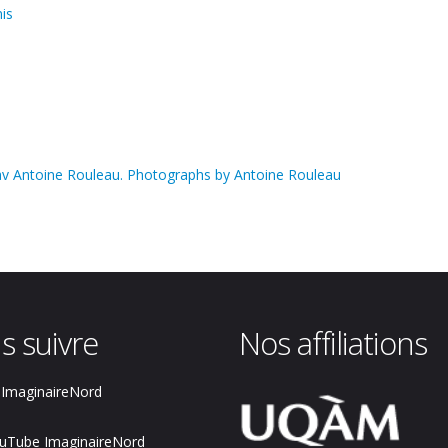
is
 av Antoine Rouleau. Photographs by Antoine Rouleau
s suivre
Nos affiliations
ImaginaireNord
uTube ImaginaireNord