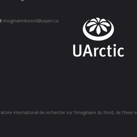
t
imaginairedunord@uqam.ca
toire international de recherche sur l'imaginaire du Nord, de l'hiver et