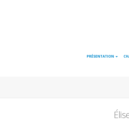
Navigation
PRÉSENTATION
CH
principale
Éli