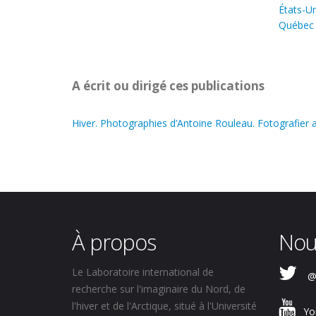
États-Un
Québec
A écrit ou dirigé ces publications
Hiver. Photographies d’Antoine Rouleau. Fotografier
À propos
Nou
Le Laboratoire international de
@
recherche sur l'imaginaire du Nord, de
l'hiver et de l'Arctique, situé à l'Université
Yo