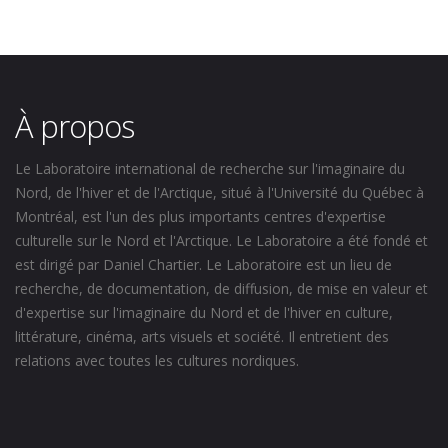
À propos
Le Laboratoire international de recherche sur l'imaginaire du
Nord, de l'hiver et de l'Arctique, situé à l'Université du Québec à
Montréal, est l'un des plus importants centres d'expertise
culturelle sur le Nord et l'Arctique. Le Laboratoire a été fondé et
est dirigé par Daniel Chartier. Le Laboratoire est un lieu de
recherche, de documentation, de diffusion, de mise en valeur et
d'expertise sur l'imaginaire du Nord et de l'hiver en culture,
littérature, cinéma, arts visuels et société. Il entretient des
relations avec toutes les cultures nordiques.