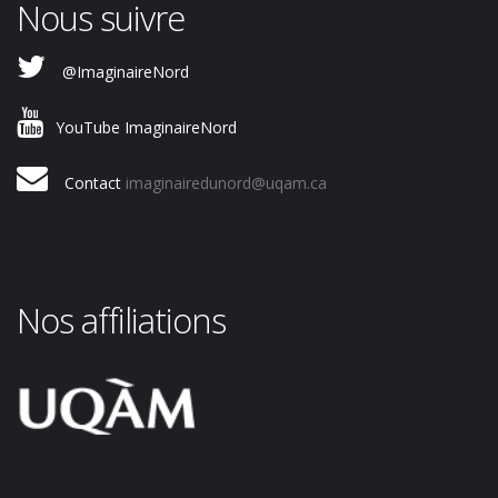
Nous suivre
@ImaginaireNord
YouTube ImaginaireNord
Contact
imaginairedunord@uqam.ca
Nos affiliations