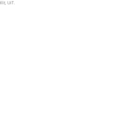
lit
, UiT.