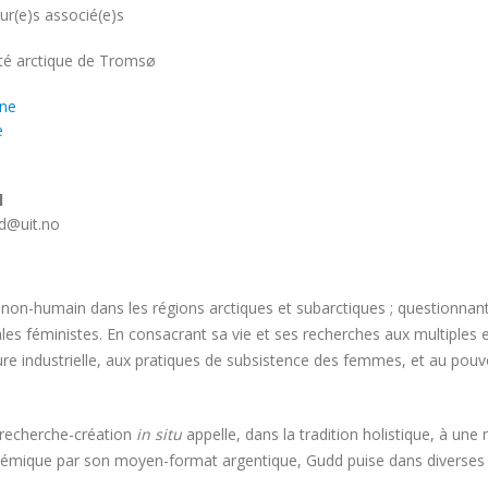
r(e)s associé(e)s
ité
ité arctique de Tromsø
ne
e
l
d@uit.no
-non-humain dans les régions arctiques et subarctiques ; questionnan
s féministes. En consacrant sa vie et ses recherches aux multiples es
ecture industrielle, aux pratiques de subsistence des femmes, et au p
a recherche-création
in situ
appelle, dans la tradition holistique, à une
adémique par son moyen-format argentique, Gudd puise dans diverses 