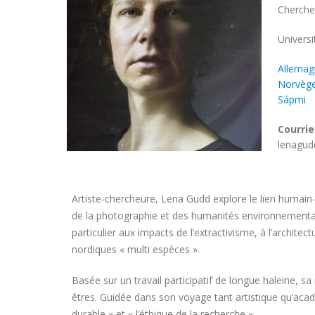
Chercheu
Univers
Univers
Allemag
Norvèg
Sápmi
Courrie
lenagud
Artiste-chercheure, Lena Gudd explore le lien humain
de la photographie et des humanités environnementale
particulier aux impacts de l’extractivisme, à l’archit
nordiques « multi espèces ».
Basée sur un travail participatif de longue haleine, s
êtres. Guidée dans son voyage tant artistique qu’ac
durable » et « l’éthique de la recherche ».