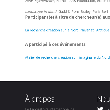
New Psychedelics
, Humble Arts Foundation, exposition
Landscape in Mind
, Gudd & Pons Braley, Paris Berlin
Participant(e) à titre de chercheur(e) aux
La recherche-création sur le Nord, l'hiver et l'Arctique
A participé à ces événements
Atelier de recherche-création sur l'imaginaire du Nord
À propos
Nou
Le Laboratoire international de