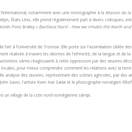
l’international, notamment avec une monographie à la
Maison de la
lyn, États-Unis, elle prend régulièrement part à divers colloques, e
ntonin Pons Braley «
Banlieue Nord - How we inhabit the North and
 l’art à l’Université de Tromsø. Elle porte sur l'assimilation ciblée d
ent réalisée à travers les idiomes de l'ethnicité, de la langue et de la
 activistes sámis réagissaient à cette oppression par des œuvres déc
locales, pour mieux comprendre comment les relations avec la terre o
 elle analyse des œuvres, représentant des scènes agricoles, par des art
John Savio, l'artiste Kven Ivar Sælø et le photographe norvégien Ellisi
ns un village de la cote nord-norvégienne sámpi.