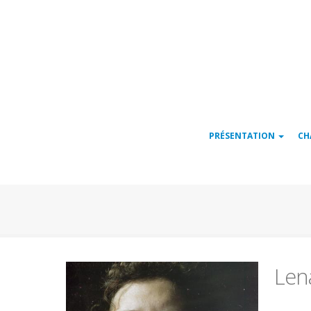
Navigation
PRÉSENTATION
CH
principale
Len