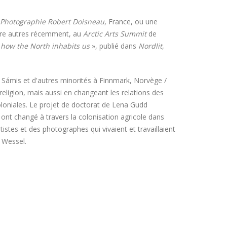
 Photographie Robert Doisneau
, France, ou une
ntre autres récemment, au
Arctic Arts Summit
de
 how the North inhabits us
», publié dans
Nordlit
,
es Sámis et d'autres minorités à Finnmark, Norvège /
 religion, mais aussi en changeant les relations des
oloniales. Le projet de doctorat de Lena Gudd
nt changé à travers la colonisation agricole dans
istes et des photographes qui vivaient et travaillaient
f Wessel.