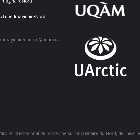
ImaginaireNord
uTube ImaginaireNord
t
imaginairedunord@uqam.ca
toire international de recherche sur l'imaginaire du Nord, de l'hiver et