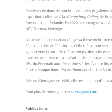
Représentée dans de nombreux musées et galeries à 
exposition collective à la
Klompching Gallery
de Brook
Rovaniemi, en Finlande. En 2020, elle cosigne avec A
UiT, Tromsø, Norvège.
Actuellement, Lena Gudd rédige sa thèse en histoire de
Sápmi aux 19e et 20e siècles. Celle-ci était non seulem
gens envers la terre. En même temps, des artistes et
examine donc des œuvres d'art et des photographies 
l'Est du Finnmark aux 19e et 20e siècles. À cette fin,
à cette époque dans l'Est du Finnmark : l'artiste Sámi 
Née en Allemagne en 1986, elle réside aujourd’hui da
Pour plus de renseignements:
lenagudd.com
Publications