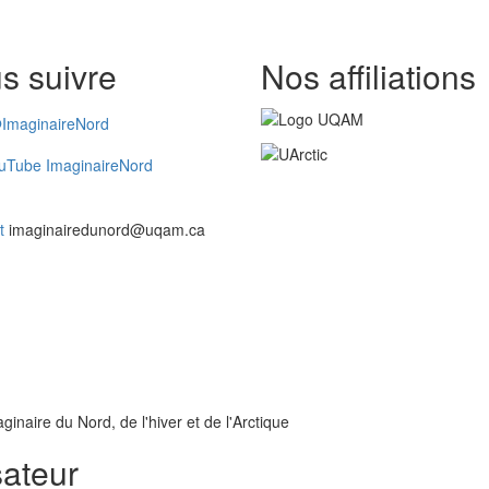
s suivre
Nos affiliations
ImaginaireNord
uTube ImaginaireNord
t
imaginairedunord@uqam.ca
inaire du Nord, de l'hiver et de l'Arctique
sateur