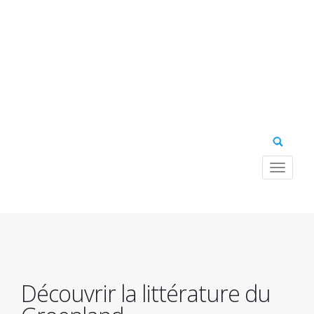
Toggle
navigat
Navig
princ
Découvrir la littérature du