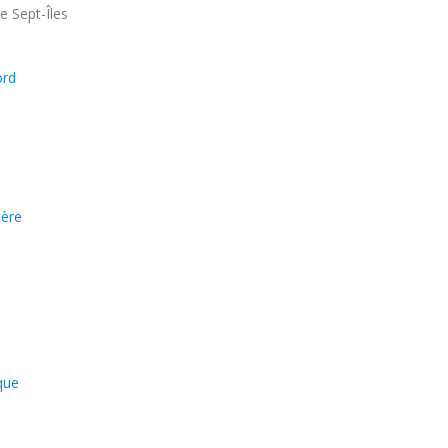
ité
e Sept-Îles
ord
ière
que