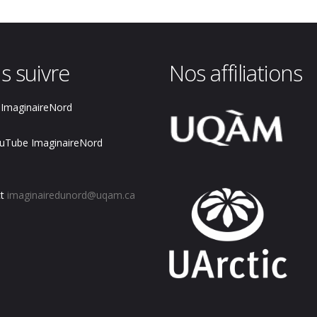
s suivre
Nos affiliations
ImaginaireNord
uTube ImaginaireNord
t
imaginairedunord@uqam.ca