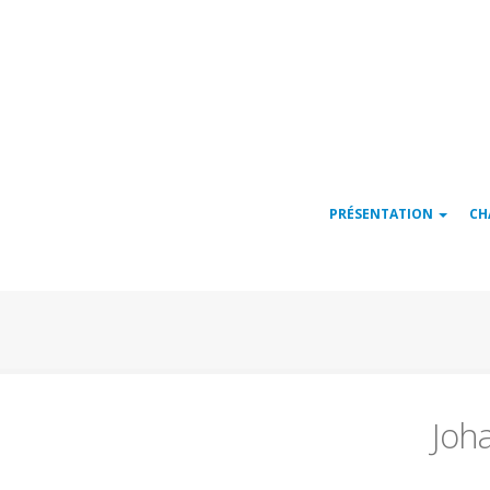
Navigation
PRÉSENTATION
CH
principale
Joh