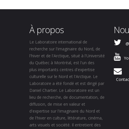
À propos
Nou
Le Laboratoire international de
@
recherche sur l'imaginaire du Nord, de
l'hiver et de l'Arctique, situé à l'Université
Yo
du Québec à Montréal, est l'un des
plus importants centres d'expertise
culturelle sur le Nord et l'Arctique. Le
Contac
Laboratoire a été fondé et est dirigé par
Daniel Chartier. Le Laboratoire est un
lieu de recherche, de documentation, de
diffusion, de mise en valeur et
d'expertise sur l'imaginaire du Nord et
de l'hiver en culture, littérature, cinéma,
arts visuels et société. Il entretient des