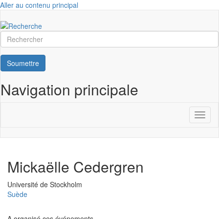
Aller au contenu principal
Rechercher
Soumettre
Navigation principale
Toggl
naviga
Mickaëlle Cedergren
Université
Université de Stockholm
Suède
A organisé ces événements