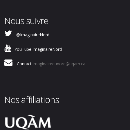
Nous suivre
@ImaginaireNord
YouTube ImaginaireNord
Contact
imaginairedunord@uqam.ca
Nos affiliations