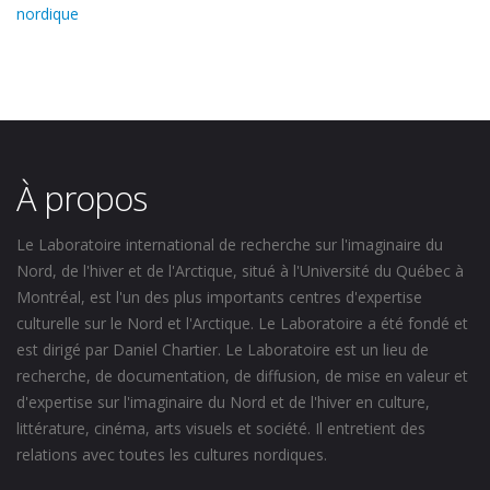
nordique
À propos
Le Laboratoire international de recherche sur l'imaginaire du
Nord, de l'hiver et de l'Arctique, situé à l'Université du Québec à
Montréal, est l'un des plus importants centres d'expertise
culturelle sur le Nord et l'Arctique. Le Laboratoire a été fondé et
est dirigé par Daniel Chartier. Le Laboratoire est un lieu de
recherche, de documentation, de diffusion, de mise en valeur et
d'expertise sur l'imaginaire du Nord et de l'hiver en culture,
littérature, cinéma, arts visuels et société. Il entretient des
relations avec toutes les cultures nordiques.